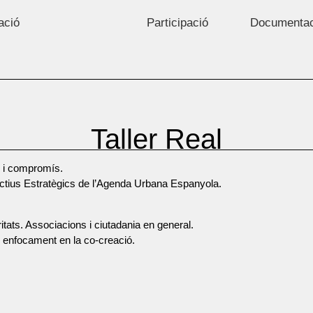
ació
Participació
Documentac
Taller Real
s i compromís.
jectius Estratègics de l’Agenda Urbana Espanyola.
itats. Associacions i ciutadania en general.
b enfocament en la co-creació.