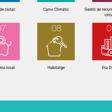
de ciutat
Canvi Climàtic
Gestió de recur
circ
ia local
Habitatge
Era Di