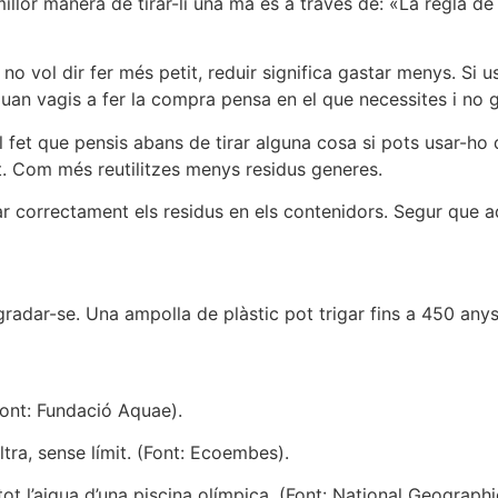
illor manera de tirar-li una mà és a través de: «La regla de 
o vol dir fer més petit, reduir significa gastar menys. Si u
uan vagis a fer la compra pensa en el que necessites i no g
 fet que pensis abans de tirar alguna cosa si pots usar-ho 
est. Com més reutilitzes menys residus generes.
r correctament els residus en els contenidors. Segur que aq
gradar-se. Una ampolla de plàstic pot trigar fins a 450 any
Font: Fundació Aquae).
ltra, sense límit. (Font: Ecoembes).
t l’aigua d’una piscina olímpica. (Font: National Geographi