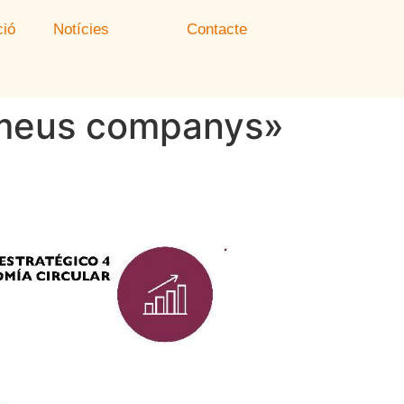
ió
Notícies
Contacte
ls meus companys»