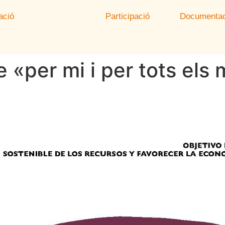
ació
Participació
Documentac
le «per mi i per tots e