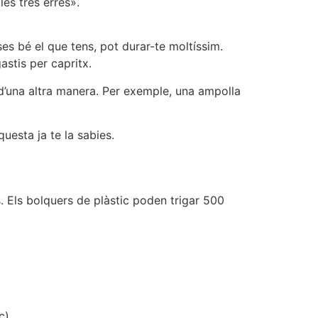
les tres erres».
ses bé el que tens, pot durar-te moltíssim.
astis per capritx.
d’una altra manera. Per exemple, una ampolla
uesta ja te la sabies.
s. Els bolquers de plàstic poden trigar 500
c).