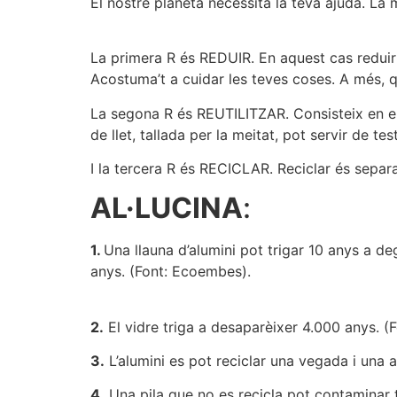
El nostre planeta necessita la teva ajuda. La m
La primera R és REDUIR. En aquest cas reduir n
Acostuma’t a cuidar les teves coses. A més, q
La segona R és REUTILITZAR. Consisteix en el
de llet, tallada per la meitat, pot servir de t
I la tercera R és RECICLAR. Reciclar és separa
AL·LUCINA
:
1.
Una llauna d’alumini pot trigar 10 anys a de
anys. (Font: Ecoembes).
2.
El vidre triga a desaparèixer 4.000 anys. (
3.
L’alumini es pot reciclar una vegada i una a
4.
Una pila que no es recicla pot contaminar to