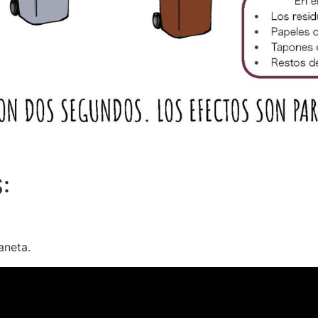
:
aneta.